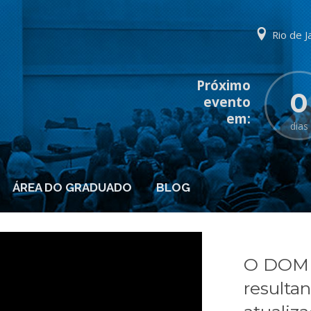
Rio de J
0
dias
ÁREA DO GRADUADO
BLOG
O DOM 
resulta