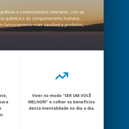
 práticas e conhecimentos milenares, com as
ência quântica e do comportamento humano.
um funcionamento mais saudável e produtivo,
nte,
Viver no modo “SER UM VOCÊ
para
MELHOR!” e colher os benefícios
e
desta mentalidade no dia a dia.
s;