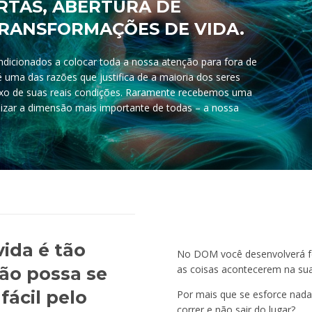
RTAS, ABERTURA DE
TRANSFORMAÇÕES DE VIDA.
dicionados a colocar toda a nossa atenção para fora de
é uma das razões que justifica de a maioria dos seres
xo de suas reais condições. Raramente recebemos uma
izar a dimensão mais importante de todas – a nossa
ida é tão
No DOM você desenvolverá fe
as coisas acontecerem na sua
não possa se
fácil pelo
Por mais que se esforce nada
correr e não sair do lugar?