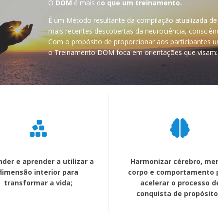
O
DOM
é mais d
o que um treinamento.
É um Método resultante da compilação atualizada de
mais recentes descobertas da neurociência, consci
Com o propósito de proporcionar aos participantes 
o Treinamento DOM foca em orientações que visam:
der e aprender a utilizar a
Harmonizar cérebro, me
dimensão interior para
corpo e comportamento 
transformar a vida;
acelerar o processo d
conquista de propósito