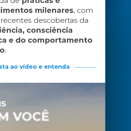
ada de
práticas e
imentos milenares
, com
 recentes descobertas da
iência, consciência
ca e do comportamento
o
.
sta ao vídeo e entenda
IS
M VOCÊ