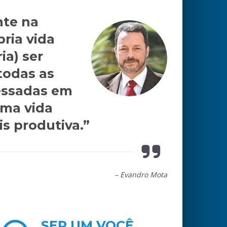
nte na
ria vida
ia) ser
todas as
essadas em
uma vida
s produtiva.”
– Evandro Mota
SER UM VOCÊ