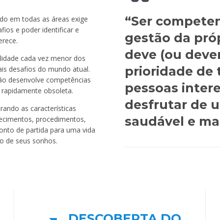
“Ser compete
do em todas as áreas exige
ios e poder identificar e
gestão da próp
erece.
deve (ou dever
alidade cada vez menor dos
prioridade de 
ais desafios do mundo atual.
não desenvolve competências
pessoas inter
 rapidamente obsoleta.
desfrutar de 
ando as características
saudável e mai
hecimentos, procedimentos,
ponto de partida para uma vida
ão de seus sonhos.
DESCOBERTA DO