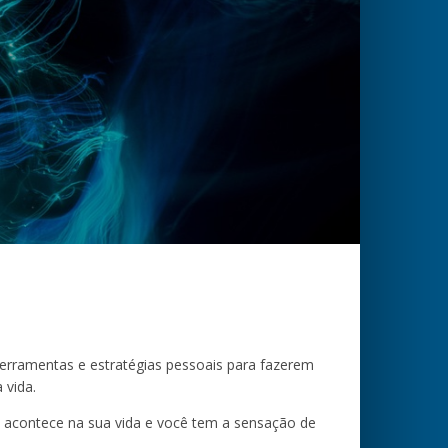
rramentas e estratégias pessoais para fazerem
 vida.
 acontece na sua vida e você tem a sensação de