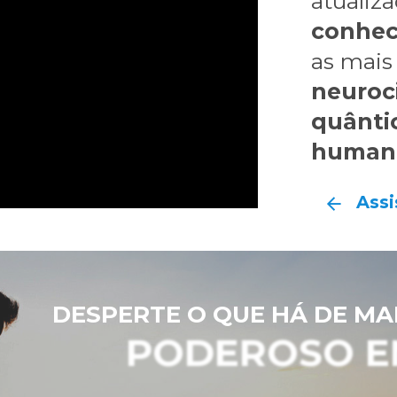
atualiz
conhec
as mais
neuroc
quânti
human
Assi
DESPERTE O QUE HÁ DE MA
PODEROSO E