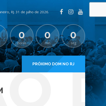
aneiro, RJ. 31 de julho de 2026.
0
0
0
horas
min
seg
ÃO 
PRÓXIMO DOM NO RJ
M