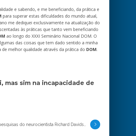
alidade e sabendo, e me beneficiando, da prática e
M
para superar estas dificuldades do mundo atual,
ano me dediquei exclusivamente na atualização do
scentadas às práticas que tanto vem beneficiando
OM
ao longo do XXXI Seminário Nacional DOM. O
 algumas das coisas que tem dado sentido a minha
a de melhor qualidade através da prática do
DOM
.
i, mas sim na incapacidade de
O encontro que transformou as pesquisas do neurocientista Richard Davidson