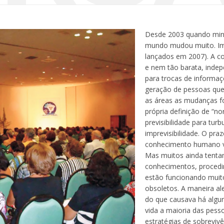
Desde 2003 quando minis
mundo mudou muito. Im
lançados em 2007). A c
e nem tão barata, indepe
para trocas de informa
geração de pessoas que
as áreas as mudanças f
própria definição de “n
previsibilidade para tur
imprevisibilidade. O pr
conhecimento humano v
Mas muitos ainda tenta
conhecimentos, procedi
estão funcionando muit
obsoletos. A maneira al
do que causava há algu
vida a maioria das pes
estratégias de sobrevivê