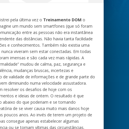
trei pela última vez o
Treinamento DOM
o
agine um mundo sem smartfones (que só foram
omunicação entre as pessoas não era instantânea
ndente das distâncias. Não havia tanta facilidade
ções e conhecimentos. Também não existia uma
 nunca viveram sem estar conectadas. Em todas
oram imensas e são cada vez mais rápidas. A
ormalidade” mudou de calma, paz, segurança e
bulência, mudanças bruscas, incertezas e
azo de validade de informações e de grande parte do
em diminuindo numa velocidade assustadora.
m resolver os desafios de hoje com os
mentos e ideias de ontem. O resultado é que
o abaixo do que poderiam e se tornando
eatória de se viver causa muito mais danos hoje
ns poucos anos. Ao invés de terem um projeto de
soas consegue apenas estabelecer algumas
ncia ou se tornam vítimas das circunstâncias.