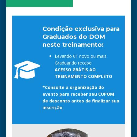
Condição exclusiva para
Graduados do DOM
neste treinamento:
Levando 01 novo ou mais
Graduando recebe
ACESSO GRÁTIS AO
TREINAMENTO COMPLETO
*Consulte a organização do
evento para receber seu CUPOM
de desconto antes de finalizar sua
inscrição.