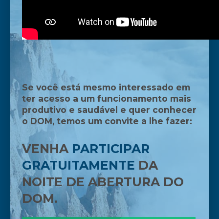
Se você está mesmo interessado em
ter acesso a um funcionamento mais
produtivo e saudável e quer conhecer
o
DOM
, temos um convite a lhe fazer:
VENHA
PARTICIPAR
GRATUITAMENTE
DA
NOITE DE ABERTURA DO
DOM.