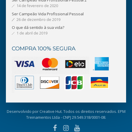
Ser Campeão Vida Profissional Pessoal 2
14 de fevereiro de 2020
Ser Campeão Vida Profissional Pessoal
26 de dezembro de 2019
O que dá sentido à sua vida?
1 de abril de 2019
COMPRA 100% SEGURA
Desenvolvido por
Creative Hut
. Todos os direitos reservados. EPM
Treinamentos Ltda - CNPJ 29.549.318/0001-08.