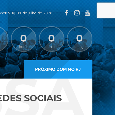
aneiro, RJ. 31 de julho de 2026.
0
0
0
horas
min
seg
A N
PRÓXIMO DOM NO RJ
DES SOCIAIS