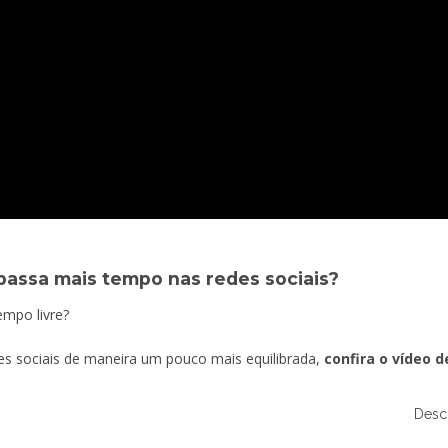
passa mais tempo nas redes sociais?
mpo livre?
es sociais de maneira um pouco mais equilibrada,
confira o vídeo 
Desc