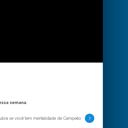
dessa semana
.
ubra se você tem mentalidade de Campeão